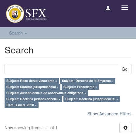
Toggl
navig
Search
Search
Go
Subject: Rece-dente vinculante ×
Subject: Derecho de la Empresa ×
Subject: Sistema jurisprudencial ×
Subject: Precedente ×
Subject: Jurisprudencia de observancia obligatoria ×
Subject: Doctrina jurispru-dencial ×
Subject: Doctrina jurisprudencial ×
Date issued: 2020 ×
Show Advanced Filters
Now showing items 1-1 of 1