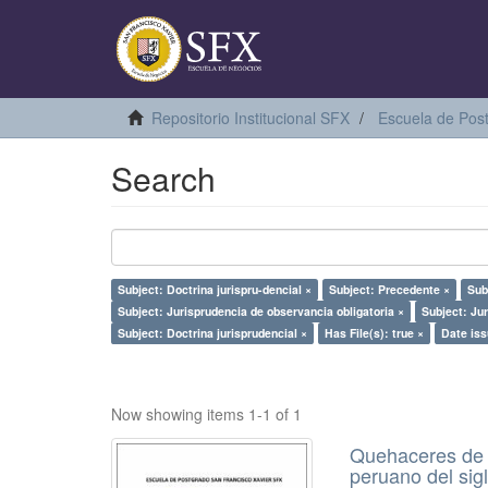
Repositorio Institucional SFX
Escuela de Pos
Search
Subject: Doctrina jurispru-dencial ×
Subject: Precedente ×
Sub
Subject: Jurisprudencia de observancia obligatoria ×
Subject: Ju
Subject: Doctrina jurisprudencial ×
Has File(s): true ×
Date iss
Now showing items 1-1 of 1
Quehaceres de l
peruano del sig