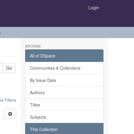
Login
h
BROWSE
All of DSpace
Go
Communities & Collections
By Issue Date
Authors
 Filters
Titles
Subjects
This Collection