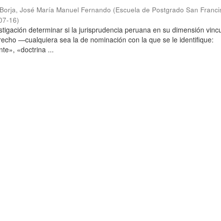
Borja, José María Manuel Fernando
(
Escuela de Postgrado San Franci
07-16
)
stigación determinar si la jurisprudencia peruana en su dimensión vinc
echo —cualquiera sea la de nominación con la que se le identifique:
te», «doctrina ...