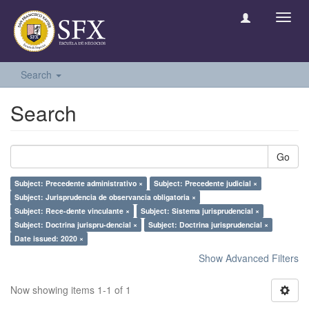
Toggl
navig
Search
Search
Go
Subject: Precedente administrativo ×
Subject: Precedente judicial ×
Subject: Jurisprudencia de observancia obligatoria ×
Subject: Rece-dente vinculante ×
Subject: Sistema jurisprudencial ×
Subject: Doctrina jurispru-dencial ×
Subject: Doctrina jurisprudencial ×
Date issued: 2020 ×
Show Advanced Filters
Now showing items 1-1 of 1