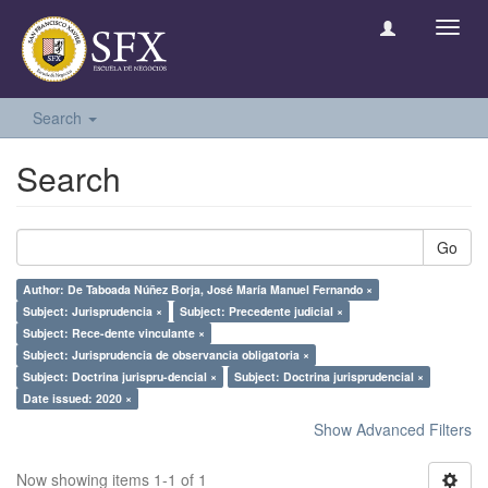
Toggl
navig
Search
Search
Go
Author: De Taboada Núñez Borja, José María Manuel Fernando ×
Subject: Jurisprudencia ×
Subject: Precedente judicial ×
Subject: Rece-dente vinculante ×
Subject: Jurisprudencia de observancia obligatoria ×
Subject: Doctrina jurispru-dencial ×
Subject: Doctrina jurisprudencial ×
Date issued: 2020 ×
Show Advanced Filters
Now showing items 1-1 of 1