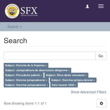
Toggl
navig
Search
Search
Go
Subject: Derecho de la Empresa ×
Subject: Jurisprudencia de observancia obligatoria ×
Subject: Precedente judicial ×
Subject: Rece-dente vinculante ×
Subject: Sistema jurisprudencial ×
Subject: Doctrina jurispru-dencial ×
Subject: Doctrina jurisprudencial ×
Date issued: 2020 ×
Show Advanced Filters
Now showing items 1-1 of 1