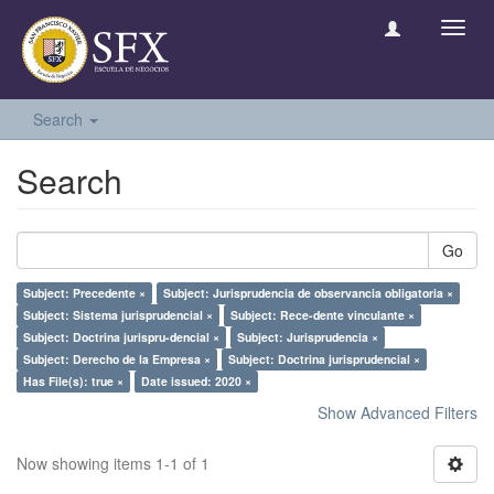
Toggl
navig
Search
Search
Go
Subject: Precedente ×
Subject: Jurisprudencia de observancia obligatoria ×
Subject: Sistema jurisprudencial ×
Subject: Rece-dente vinculante ×
Subject: Doctrina jurispru-dencial ×
Subject: Jurisprudencia ×
Subject: Derecho de la Empresa ×
Subject: Doctrina jurisprudencial ×
Has File(s): true ×
Date issued: 2020 ×
Show Advanced Filters
Now showing items 1-1 of 1