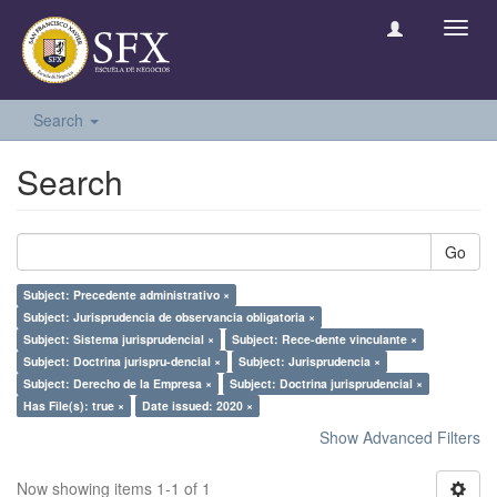
Toggl
navig
Search
Search
Go
Subject: Precedente administrativo ×
Subject: Jurisprudencia de observancia obligatoria ×
Subject: Sistema jurisprudencial ×
Subject: Rece-dente vinculante ×
Subject: Doctrina jurispru-dencial ×
Subject: Jurisprudencia ×
Subject: Derecho de la Empresa ×
Subject: Doctrina jurisprudencial ×
Has File(s): true ×
Date issued: 2020 ×
Show Advanced Filters
Now showing items 1-1 of 1