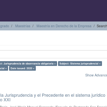
tgrado
Maestrías
Maestría en Derecho de la Empresa
Searc
ct: Jurisprudencia de observancia obligatoria ×
Subject: Sistema jurisprudencial ×
cial ×
Date issued: 2020 ×
Show Advanced
a Jurisprudencia y el Precedente en el sistema jurídico
lo XXI
Borja, José María Manuel Fernando
(
Escuela de Postgrado San Franci