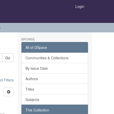
Login
h
BROWSE
All of DSpace
Go
Communities & Collections
By Issue Date
Authors
 Filters
Titles
Subjects
This Collection
sco