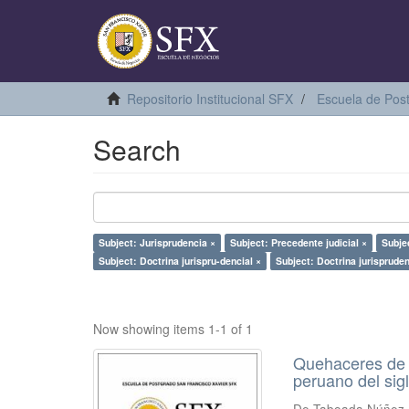
Repositorio Institucional SFX
Escuela de Pos
Search
Subject: Jurisprudencia ×
Subject: Precedente judicial ×
Subje
Subject: Doctrina jurispru-dencial ×
Subject: Doctrina jurispruden
Now showing items 1-1 of 1
Quehaceres de l
peruano del sig
De Taboada Núñez 