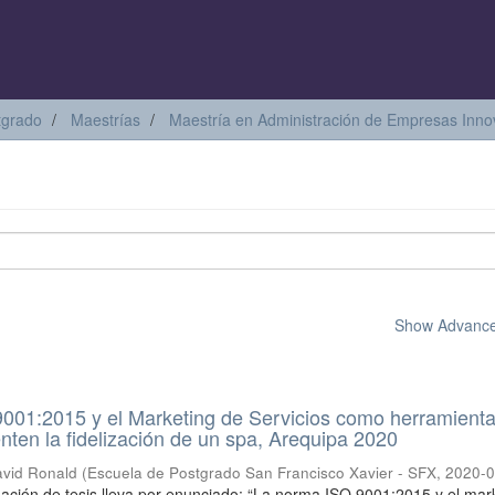
tgrado
Maestrías
Maestría en Administración de Empresas Inn
Show Advanced
001:2015 y el Marketing de Servicios como herramient
enten la fidelización de un spa, Arequipa 2020
avid Ronald
(
Escuela de Postgrado San Francisco Xavier - SFX
,
2020-0
gación de tesis lleva por enunciado: “La norma ISO 9001:2015 y el mar