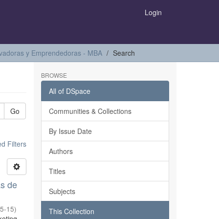
Login
ovadoras y Emprendedoras - MBA
Search
BROWSE
All of DSpace
Go
Communities & Collections
By Issue Date
 Filters
Authors
Titles
as de
Subjects
5-15
)
This Collection
keting