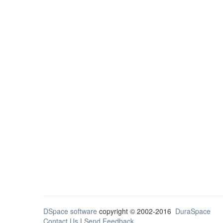
DSpace software
copyright © 2002-2016
DuraSpace
Contact Us
|
Send Feedback