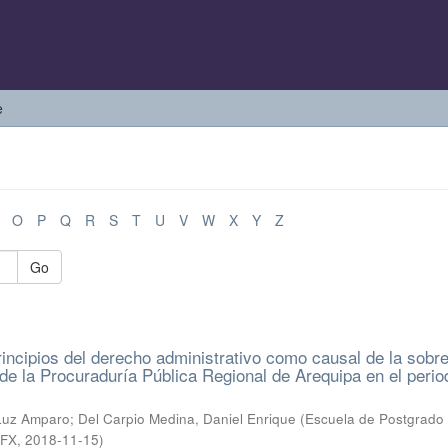
e
O
P
Q
R
S
T
U
V
W
X
Y
Z
Go
principios del derecho administrativo como causal de la sobr
l de la Procuraduría Pública Regional de Arequipa en el perio
 Luz Amparo
;
Del Carpio Medina, Daniel Enrique
(
Escuela de Postgrado
SFX
,
2018-11-15
)