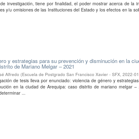
 de investigación, tiene por finalidad, el poder mostrar acerca de la i
nes y/u omisiones de las Instituciones del Estado y los efectos en la s
ero y estrategias para su prevención y disminución en la ci
istrito de Mariano Melgar – 2021
sé Alfredo
(
Escuela de Postgrado San Francisco Xavier - SFX
,
2022-01
gación de tesis lleva por enunciado: violencia de género y estrategia
nución en la ciudad de Arequipa: caso distrito de mariano melgar – 
determinar ...