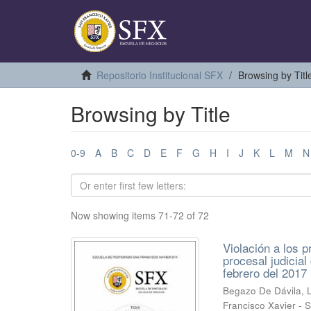
Repositorio Institucional SFX
Browsing by Titl
Browsing by Title
0-9
A
B
C
D
E
F
G
H
I
J
K
L
M
N
Now showing items 71-72 of 72
Violación a los 
procesal judicia
febrero del 2017
Begazo De Dávila,
Francisco Xavier - 