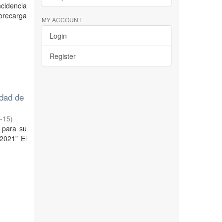
ncidencia
obrecarga
MY ACCOUNT
Login
Register
udad de
-15
)
s para su
2021” El