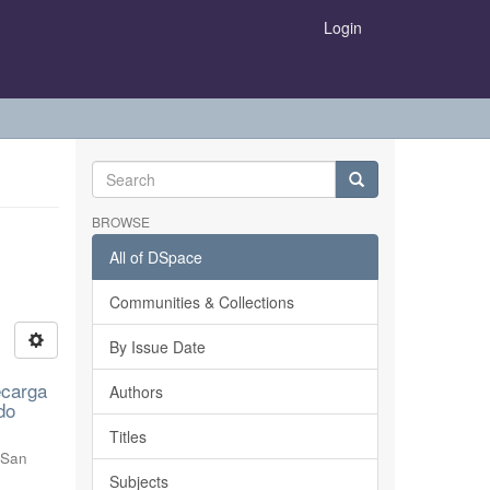
Login
BROWSE
All of DSpace
Communities & Collections
By Issue Date
ecarga
Authors
do
Titles
 San
Subjects