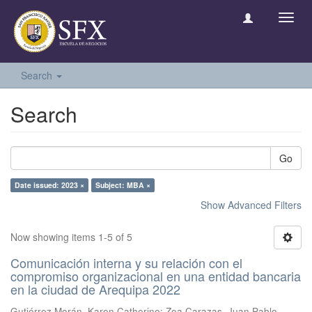
Toggl
navig
Search
Search
Go
Date issued: 2023 ×
Subject: MBA ×
Show Advanced Filters
Now showing items 1-5 of 5
Comunicación interna y su relación con el
compromiso organizacional en una entidad bancaria
en la ciudad de Arequipa 2022
Gutiérrez Morán, Karen Catherine
;
Zea Carazas, Juan Pablo