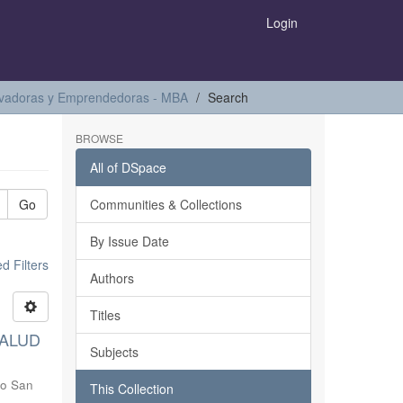
Login
ovadoras y Emprendedoras - MBA
Search
BROWSE
All of DSpace
Go
Communities & Collections
By Issue Date
 Filters
Authors
Titles
SSALUD
Subjects
do San
This Collection