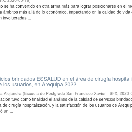
SFX
,
2020-05-16
)
cio se ha convertido en otra arma más para lograr posicionarse en el 
a ámbitos más allá de lo económico, impactando en la calidad de vida 
 involucradas ...
icios brindados ESSALUD en el área de cirugía hospital
de los usuarios, en Arequipa 2022
ía Alejandra
(
Escuela de Postgrado San Francisco Xavier - SFX
,
2023-
ación tuvo como finalidad el análisis de la calidad de servicios brindad
e cirugía hospitalización, y la satisfacción de los usuarios de Arequip
 un ...