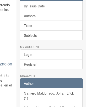
mercado.
By Issue Date
de las
Authors
Titles
Subjects
MY ACCOUNT
Login
ización
Register
06-16
)
DISCOVER
os
Author
a, en el
Gamero Maldonado, Johan Erick
(1)