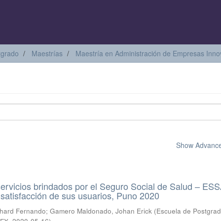
tgrado
Maestrías
Maestría en Administración de Empresas Inn
Show Advanced
servicios brindados por el Seguro Social de Salud – E
e satisfacción de sus usuarios, Puno 2020
chard Fernando
;
Gamero Maldonado, Johan Erick
(
Escuela de Postgra